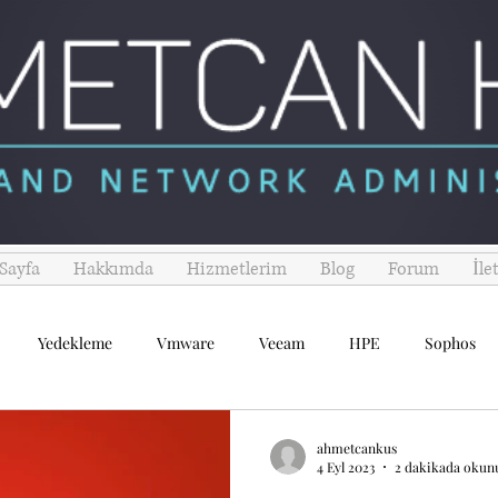
Sayfa
Hakkımda
Hizmetlerim
Blog
Forum
İle
Yedekleme
Vmware
Veeam
HPE
Sophos
ahmetcankus
4 Eyl 2023
2 dakikada okun